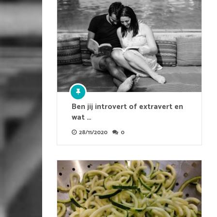
Ben jij introvert of extravert en
wat …
28/11/2020
0