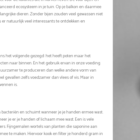
lanceerd ecosysteem in je tuin. Op je balkon en daarmee
langrijke dieren. Zonder bijen zouden veel gewassen niet
er natuurlijk veel interessants te ontdekken en
aans het volgende gezegd: het heeft poten maar het
ecten naar binnen. En het gebruik ervan in onze voeding
en duurzamer te produceren dan welke andere vorm van
l gevallen zelfs voedzamer dan vlees of vis. Maar in
 wennen is.
 bacteriën en schuimt wanneer je je handen ermee wast.
eer je er je handen of lichaam mee wast. Een is vele
rs. Fijngemalen wortels van planten die saponine aan
e te maken. Hiervoor kook en filter je honderd gram in