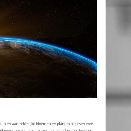
uin en aantrekkelijke bloemen en planten plaatsen voor
iet voor de kolonies die in korven leven. De voor bijen en