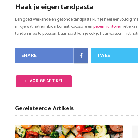
Maak je eigen tandpasta
Een goed werkende en gezonde tandpasta kun je heel eenvoudig make
mix je wat natriumbicarbonaat, kokosolie en
pepermuntolie
met elkaar
tanden mee te poetsen. Daarnaast kun je ook je haar wassen met na
SHARE
TWEET
VORIGE ARTIKEL
Gerelateerde Artikels