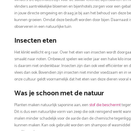
vlinders aantrekkelijke bloemen en bijenhotels zorgen voor een geba
in jouw directe omgeving en draag je bij aan het behoud van deze be
kunnen groeien. Omdat deze bestuift worden door bijen. Daarnaast is 
observeren in een natuurlijke tuin.
Insecten eten
Het klinkt wellicht erg raar. Over het eten van insecten wordt doorg
smaakt naar noten. Onbewust spelen we ieder jaar een halve kilo ins
is daarom niet ondenkbaar. Insecten zijn dan ook veel efficiënter 
vlees dan ook. Bovendien zijn insecten niet minder voedzaam en in vee
onze cultuur geldt voornamelijk dat het eten van deze dieren vooral
Was je schoon met de natuur
Planten maken natuurlijk saponine aan, een
stof die beschermt
tegen
Dit is dus een natuurlijke vorm van zeep die ook reinigend werkt wann
malen minder schadelijk voor de aarde dan de chemische tegenligge
kunnen maken. Kan ook gebruikt worden om shampoo of wasmiddel me