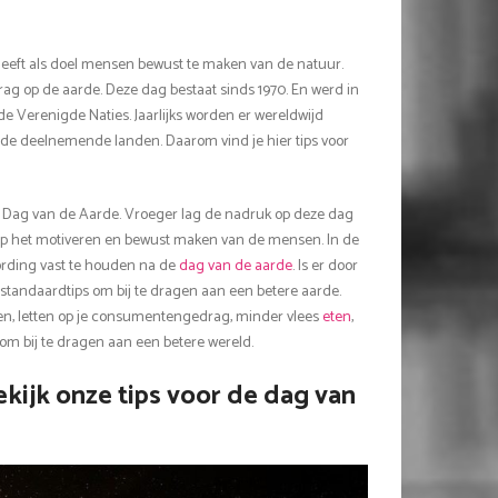
heeft als doel mensen bewust te maken van de natuur.
g op de aarde. Deze dag bestaat sinds 1970. En werd in
de Verenigde Naties. Jaarlijks worden er wereldwijd
ende deelnemende landen. Daarom vind je hier tips voor
g Dag van de Aarde. Vroeger lag de nadruk op deze dag
t op het motiveren en bewust maken van de mensen. In de
rding vast te houden na de
dag van de aarde
. Is er door
 standaardtips om bij te dragen aan een betere aarde.
ren, letten op je consumentengedrag, minder vlees
eten
,
 om bij te dragen aan een betere wereld.
kijk onze tips voor de dag van