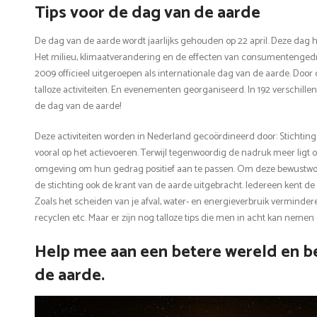
Tips voor de dag van de aarde
De dag van de aarde wordt jaarlijks gehouden op 22 april. Deze dag 
Het milieu, klimaatverandering en de effecten van consumentengedra
2009 officieel uitgeroepen als internationale dag van de aarde. Door 
talloze activiteiten. En evenementen georganiseerd. In 192 verschill
de dag van de aarde!
Deze activiteiten worden in Nederland gecoördineerd door: Stichtin
vooral op het actievoeren. Terwijl tegenwoordig de nadruk meer lig
omgeving om hun gedrag positief aan te passen. Om deze bewustwo
de stichting ook de krant van de aarde uitgebracht. Iedereen kent de
Zoals het scheiden van je afval, water- en energieverbruik verminde
recyclen etc. Maar er zijn nog talloze tips die men in acht kan nemen
Help mee aan een betere wereld en be
de aarde.