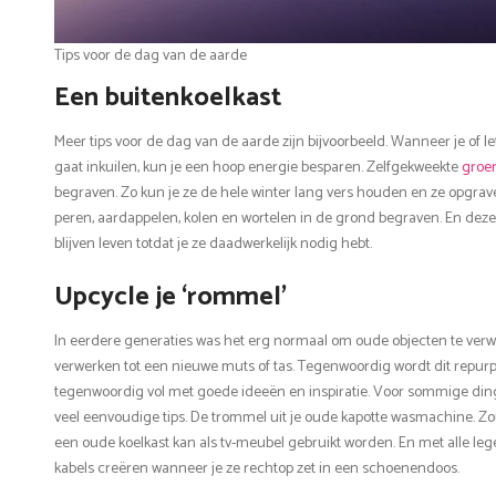
Tips voor de dag van de aarde
Een buitenkoelkast
Meer tips voor de dag van de aarde zijn bijvoorbeeld. Wanneer je of lett
gaat inkuilen, kun je een hoop energie besparen. Zelfgekweekte
groen
begraven. Zo kun je ze de hele winter lang vers houden en ze opgrave
peren, aardappelen, kolen en wortelen in de grond begraven. En deze
blijven leven totdat je ze daadwerkelijk nodig hebt.
Upcycle je ‘rommel’
In eerdere generaties was het erg normaal om oude objecten te verwe
verwerken tot een nieuwe muts of tas. Tegenwoordig wordt dit repurp
tegenwoordig vol met goede ideeën en inspiratie. Voor sommige din
veel eenvoudige tips. De trommel uit je oude kapotte wasmachine. Zo
een oude koelkast kan als tv-meubel gebruikt worden. En met alle le
kabels creëren wanneer je ze rechtop zet in een schoenendoos.