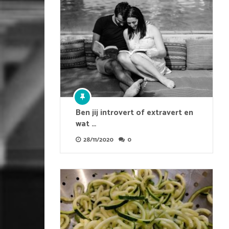
Ben jij introvert of extravert en
wat …
28/11/2020
0